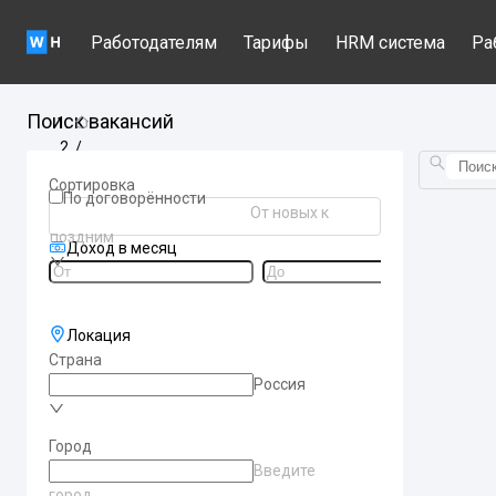
Работодателям
Тарифы
HRM система
Ра
Поиск вакансий
/
Вакансии по категориям
Сортировка
/
По договорённости
От новых к
spb-buhgalter
поздним
Доход в месяц
Локация
Страна
Россия
Город
Введите
город