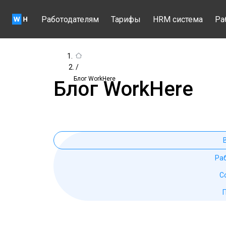
Работодателям
Тарифы
HRM система
Ра
/
Блог WorkHere
Блог WorkHere
Ра
С