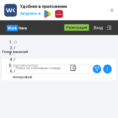
Удобнее в приложении
Загрузить в
Вход
Регистрация
/
Поиск вакансий
/
zamoskvoreckaa
/
recnoj-vokzal