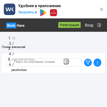
Удобнее в приложении
Загрузить в
Вход
Регистрация
/
Поиск вакансий
/
zamoskvoreckaa
/
paveleckaa