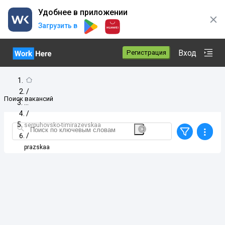
Удобнее в приложении
Загрузить в
Вход
Регистрация
/
Поиск вакансий
/
serpuhovsko-timirazevskaa
/
prazskaa