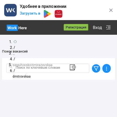
Удобнее в приложении
Загрузить в
Вход
Регистрация
/
Поиск вакансий
/
serpuhovsko-timirazevskaa
/
dmitrovskaa