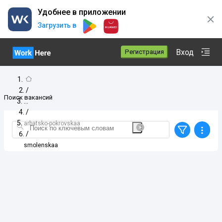
Удобнее в приложении
Загрузить в
Вход
Регистрация
/
Поиск вакансий
/
arbatsko-pokrovskaa
/
smolenskaa