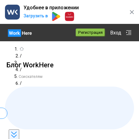
Удобнее в приложении
Загрузить в
Вход
Регистрация
/
Блог WorkHere
/
Соискателям
/
hobbi-i-interesy-dla-rezume-primery-kakie-interesy-ukazat