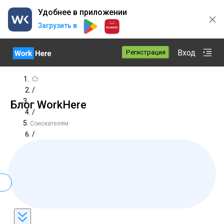
Удобнее в приложении
Загрузить в
Вход
Регистрация
/
Блог WorkHere
/
Соискателям
/
nuzno-li-pisat-o-hobbi-v-rezume