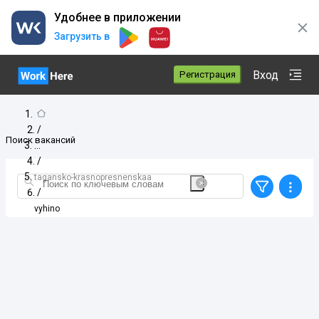
Удобнее в приложении
Загрузить в
Вход
Регистрация
/
Поиск вакансий
/
tagansko-krasnopresnenskaa
/
vyhino