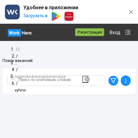
Удобнее в приложении
Загрузить в
Вход
Регистрация
/
Поиск вакансий
/
tagansko-krasnopresnenskaa
/
vyhino