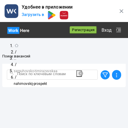
Удобнее в приложении
Загрузить в
Вход
Регистрация
/
Поиск вакансий
/
serpuhovsko-timirazevskaa
/
nahimovskij-prospekt