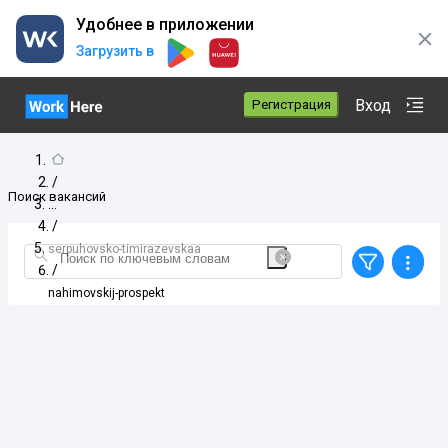
Удобнее в приложении
Загрузить в
Вход
Регистрация
/
Поиск вакансий
/
serpuhovsko-timirazevskaa
/
nahimovskij-prospekt