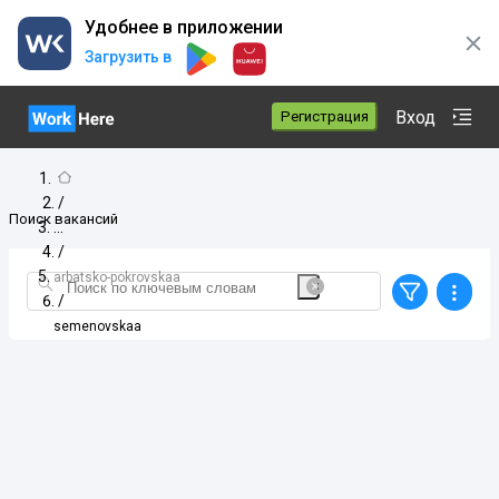
Удобнее в приложении
Загрузить в
Вход
Регистрация
/
Поиск вакансий
/
arbatsko-pokrovskaa
/
semenovskaa