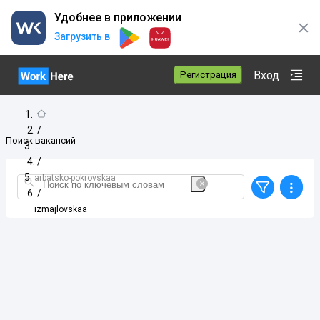
Удобнее в приложении
Загрузить в
Вход
Регистрация
/
Поиск вакансий
/
arbatsko-pokrovskaa
/
izmajlovskaa