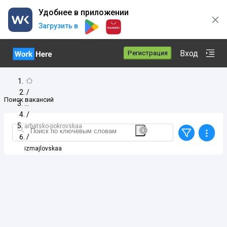
Удобнее в приложении
Загрузить в
Вход
Регистрация
/
Поиск вакансий
/
arbatsko-pokrovskaa
/
izmajlovskaa