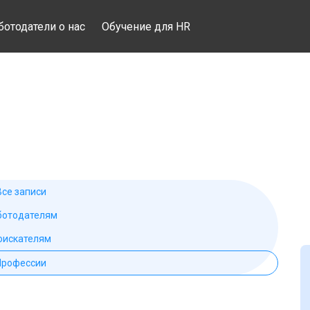
ботодатели о нас
Обучение для HR
Все записи
ботодателям
оискателям
Профессии