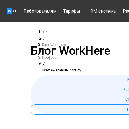
Работодателям
Тарифы
HRM система
Ра
/
Блог WorkHere
Блог WorkHere
/
Профессии
/
svezie-vakansii-uborsicy
Ра
С