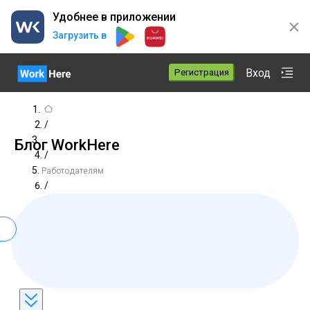
Удобнее в приложении
Загрузить в
Вход
Регистрация
/
Блог WorkHere
/
Работодателям
/
gde-mozno-vylozit-besplatno-obavlenie-o-vakansii