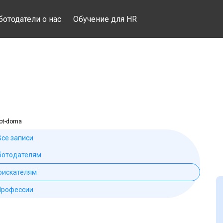
ботодатели о нас
Обучение для HR
-ot-doma
Все записи
ботодателям
оискателям
Профессии