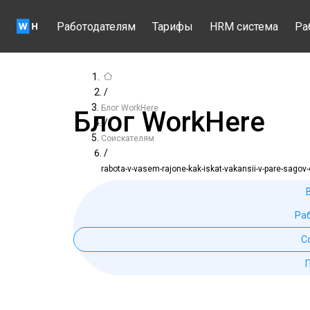
Работодателям
Тарифы
HRM система
Ра
/
Блог WorkHere
Блог WorkHere
/
Соискателям
/
rabota-v-vasem-rajone-kak-iskat-vakansii-v-pare-sagov
Ра
С