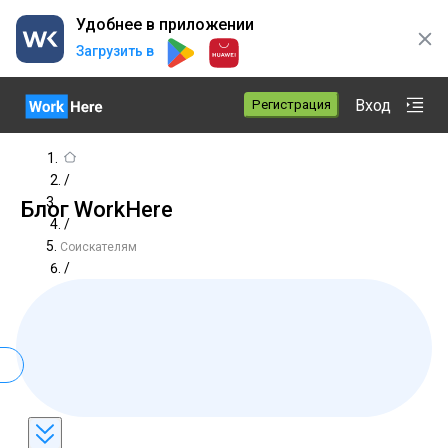
Удобнее в приложении
Загрузить в
Вход
Регистрация
/
Блог WorkHere
/
Соискателям
/
navyki-za-kotorye-rabotodatel-gotov-zaplatit