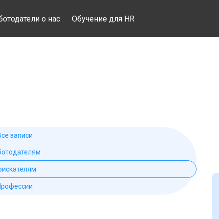
ботодатели о нас
Обучение для HR
Все записи
ботодателям
оискателям
Профессии