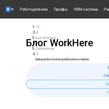
Работодателям
Тарифы
HRM система
Ра
/
Блог WorkHere
Блог WorkHere
/
Соискателям
/
kak-pravilno-ocenit-predlozenie-o-rabote
Ра
С