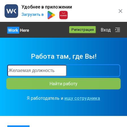
Удобнее в приложении
Загрузить в
Вход
Регистрация
Работа там, где Вы
!
Найти работу
Я работодатель и
ищу сотрудника