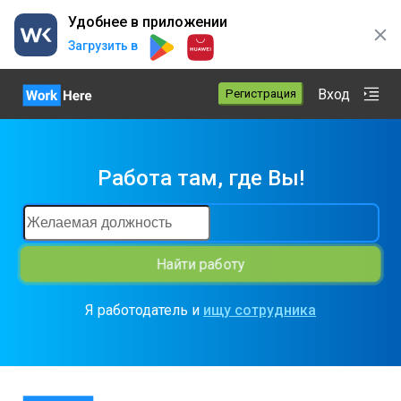
Удобнее в приложении
Загрузить в
Вход
Регистрация
Работа там, где Вы
!
Найти работу
Я работодатель и
ищу сотрудника