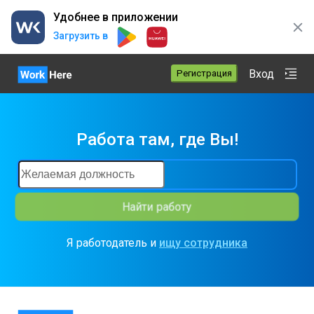
Удобнее в приложении
Загрузить в
Вход
Регистрация
Работа там, где Вы
!
Найти работу
Я работодатель и
ищу сотрудника