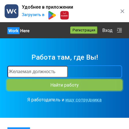
Удобнее в приложении
Загрузить в
Вход
Регистрация
Работа там, где Вы
!
Найти работу
Я работодатель и
ищу сотрудника