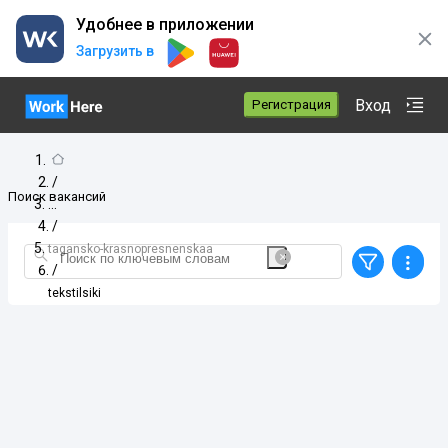
Удобнее в приложении
Загрузить в
Вход
Регистрация
/
Поиск вакансий
/
tagansko-krasnopresnenskaa
/
tekstilsiki