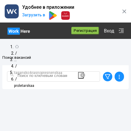
Удобнее в приложении
Загрузить в
Вход
Регистрация
/
Поиск вакансий
/
tagansko-krasnopresnenskaa
/
proletarskaa