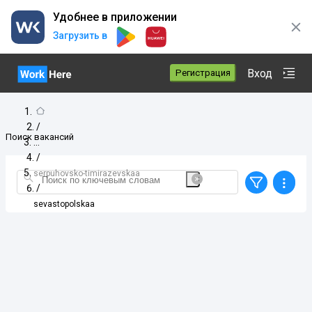
Удобнее в приложении
Загрузить в
Вход
Регистрация
/
Поиск вакансий
/
serpuhovsko-timirazevskaa
/
sevastopolskaa