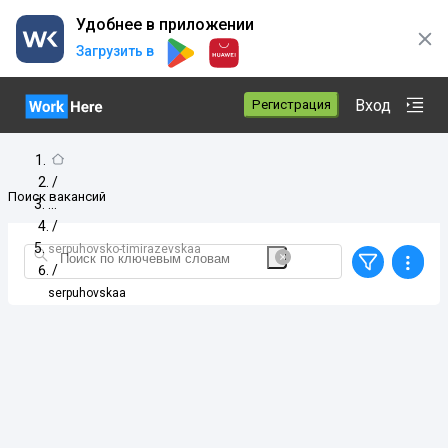
Удобнее в приложении
Загрузить в
Вход
Регистрация
/
Поиск вакансий
/
serpuhovsko-timirazevskaa
/
serpuhovskaa