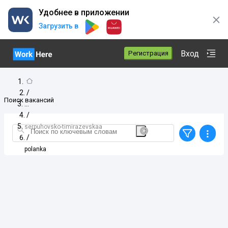
Удобнее в приложении
Загрузить в
Вход
Регистрация
/
Поиск вакансий
/
serpuhovsko-timirazevskaa
/
polanka