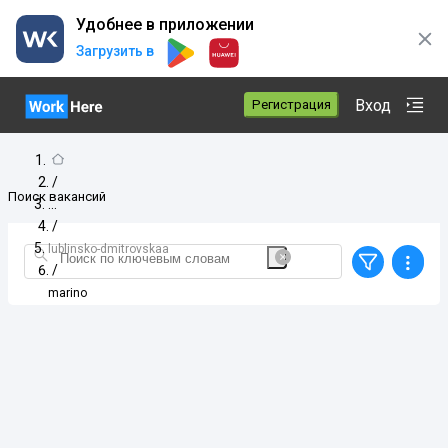
Удобнее в приложении
Загрузить в
Вход
Регистрация
/
Поиск вакансий
/
lublinsko-dmitrovskaa
/
marino