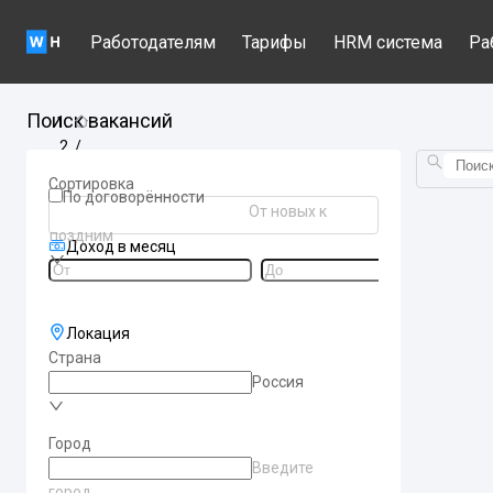
Работодателям
Тарифы
HRM система
Ра
Поиск вакансий
/
Вакансии по станциям метро
Сортировка
/
По договорённости
От новых к
kaluzsko-rizskaa
поздним
/
Доход в месяц
novoasenevskaa
Локация
Страна
Россия
Город
Введите
город