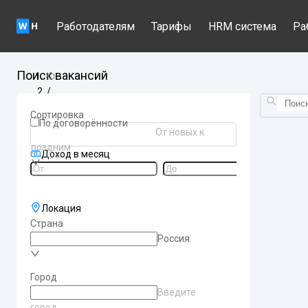
Работодателям
Тарифы
HRM система
Ра
Поиск вакансий
/
Вакансии по станциям метро
Сортировка
/
По договорённости
От новых к
kalininskaa
поздним
Доход в месяц
Локация
Страна
Россия
Город
Введите
город