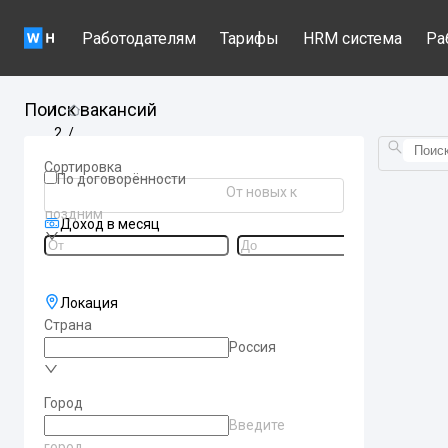
Работодателям
Тарифы
HRM система
Ра
Поиск вакансий
/
Вакансии по станциям метро
Сортировка
/
По договорённости
От новых к
arbatsko-pokrovskaa
поздним
/
Доход в месяц
smolenskaa
Локация
Страна
Россия
Город
Введите
город