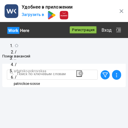
Удобнее в приложении
Загрузить в
Вход
Регистрация
/
Поиск вакансий
/
arbatsko-pokrovskaa
/
patnickoe-sosse