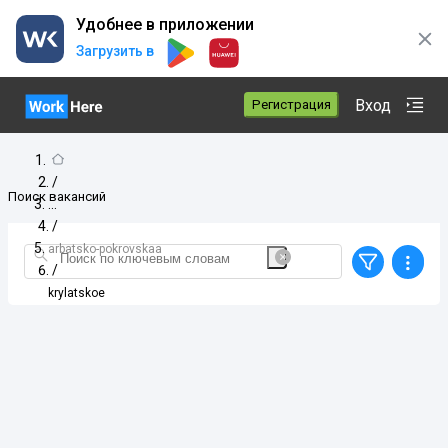
Удобнее в приложении
Загрузить в
Вход
Регистрация
/
Поиск вакансий
/
arbatsko-pokrovskaa
/
krylatskoe