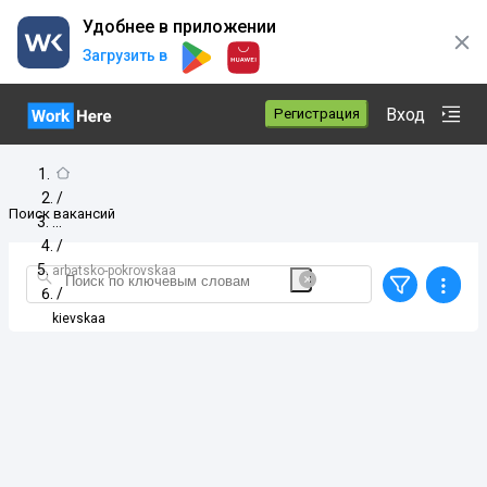
Удобнее в приложении
Загрузить в
Вход
Регистрация
/
Поиск вакансий
/
arbatsko-pokrovskaa
/
kievskaa