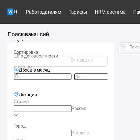
Работодателям
Тарифы
HRM система
Ра
Поиск вакансий
/
Вакансии по категориям
Сортировка
/
По договорённости
От новых к
udalennaa-rabota
поздним
Доход в месяц
Локация
Страна
Россия
Город
Введите
город