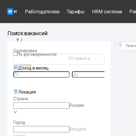
Работодателям
Тарифы
HRM система
Ра
Поиск вакансий
/
Вакансии по категориям
Сортировка
/
По договорённости
От новых к
moskva-utrennaa-rabota
поздним
Доход в месяц
Локация
Страна
Россия
Город
Введите
город