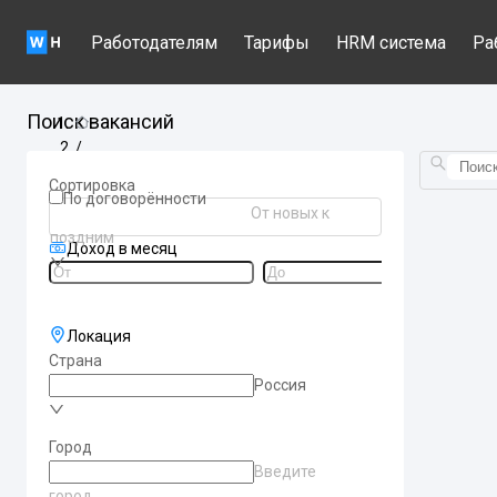
Работодателям
Тарифы
HRM система
Ра
Поиск вакансий
/
Вакансии по категориям
Сортировка
/
По договорённости
От новых к
moskva-rabota-dla-muzcin
поздним
Доход в месяц
Локация
Страна
Россия
Город
Введите
город