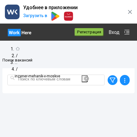
Удобнее в приложении
Загрузить в
Вход
Регистрация
/
Поиск вакансий
/
inzener-mehanik-v-moskve